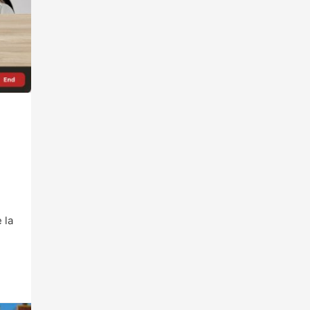
s
 la