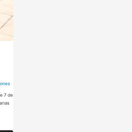
iones
e 7 de
arias