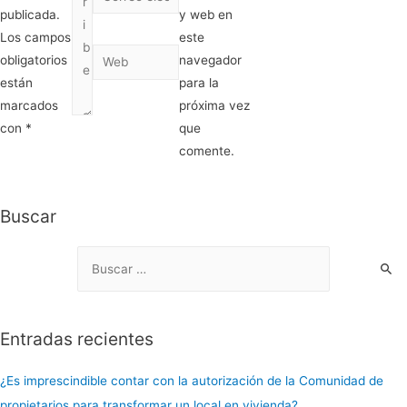
publicada.
y web en
Los campos
este
obligatorios
navegador
están
para la
marcados
próxima vez
con
*
que
comente.
Buscar
Entradas recientes
¿Es imprescindible contar con la autorización de la Comunidad de
propietarios para transformar un local en vivienda?