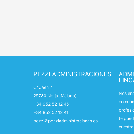
PEZZI ADMINISTRACIONES
ADMI
FINC
C/ Jaén 7
Nos enc
29780 Nerja (Málaga)
comunid
+34 952 52 12 45
profesi
+34 952 52 12 41
te pued
pezzi@pezziadministraciones.es
nuestra