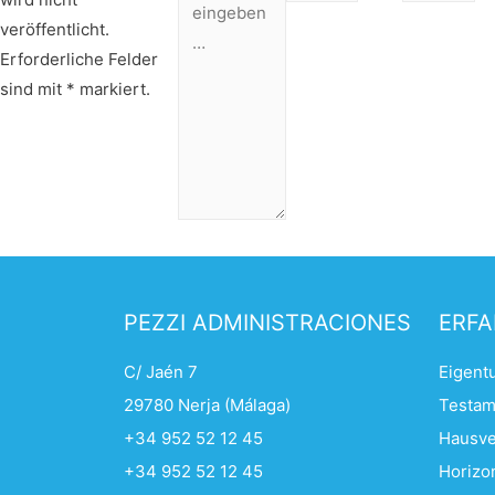
veröffentlicht.
Erforderliche Felder
sind mit
*
markiert.
PEZZI ADMINISTRACIONES
ERFA
C/ Jaén 7
Eigent
29780 Nerja (Málaga)
Testam
+34 952 52 12 45
Hausve
+34 952 52 12 45
Horizo