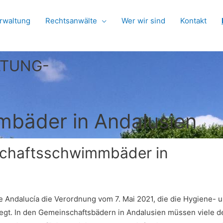
rwaltung
Rechtsanwälte
Wer wir sind
Kontakt
LTUNG-
bäder in Andalusien
chaftsschwimmbäder in
e Andalucía die Verordnung vom 7. Mai 2021, die die Hygiene- 
gt. In den Gemeinschaftsbädern in Andalusien müssen viele d