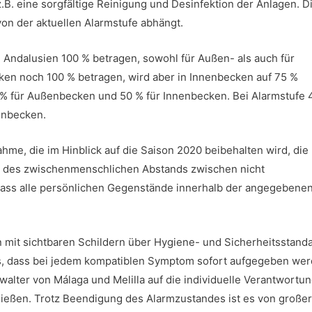
B. eine sorgfältige Reinigung und Desinfektion der Anlagen. D
von der aktuellen Alarmstufe abhängt.
n Andalusien 100 % betragen, sowohl für Außen- als auch für
cken noch 100 % betragen, wird aber in Innenbecken auf 75 %
5 % für Außenbecken und 50 % für Innenbecken. Bei Alarmstufe 
enbecken.
me, die im Hinblick auf die Saison 2020 beibehalten wird, die
g des zwischenmenschlichen Abstands zwischen nicht
ass alle persönlichen Gegenstände innerhalb der angegebene
 mit sichtbaren Schildern über Hygiene- und Sicherheitsstand
s, dass bei jedem kompatiblen Symptom sofort aufgegeben we
walter von Málaga und Melilla auf die individuelle Verantwortu
nießen. Trotz Beendigung des Alarmzustandes ist es von großer